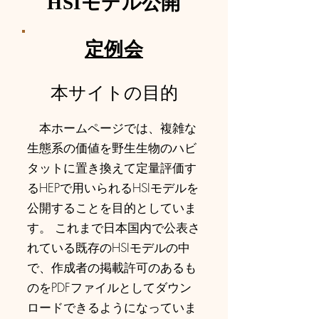
HSIモデル公開
17:30から） ・会 場：大日本ダイヤ
コンサルタント株式会社 本社 大会
議室 東京都千代田区神田練
​定例会
塀町300住友不動産秋葉原駅前ビル4
階 ・参加費：無料（非会員の方も参加
​本サイトの目的
可能） ・開催方式：会場およびZoom
によるハイブリッド形式 ・申込方法：
会場参加の方は右記URLから
本ホームページでは、複雑な
https://forms.gle/BQtFPUhB5Ssfhc5J6...
生態系の価値を野生生物のハビ
タットに置き換えて定量評価す
るHEPで用いられるHSIモデルを
公開することを目的としていま
す。 これまで日本国内で公表さ
れている既存のHSIモデルの中
で、作成者の掲載許可のあるも
のをPDFファイルとしてダウン
ロードできるようになっていま