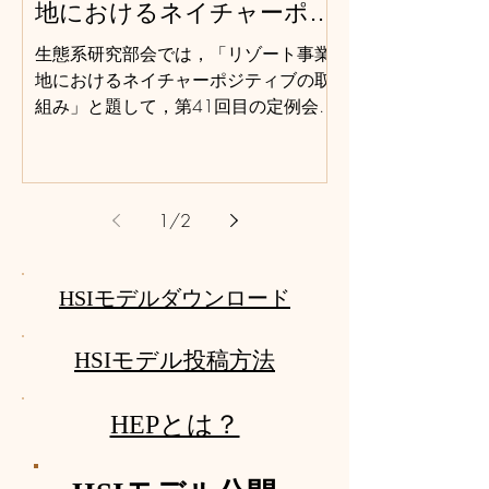
地におけるネイチャーポジ
的な調査の実現が期待されています。
2025年5月にイタリアで開催された
ティブの取り組み」
生態系研究部会では，「リゾート事業
IAIA25での発表成果をもとにした「生
地におけるネイチャーポジティブの取
物多様性分野へのＡＩ導入における課
組み」と題して，第41回目の定例会を
題と解決例（高度な学習モデルに依存
下記のとおり開催いたします。 今回
しない鳥類音声解析ＡＩ）」につい
は，リゾート事業におけるネイチャー
て、環境アセスメントへの適用可能性
ポジティブの取り組みについて，森林
も含めてご紹介をいただきます。 皆
保全や地域連携，生物多様性価値の定
1
/
2
様、奮ってご参加ください。 ■講演
量化など具体事例を交えてご紹介いた
者：有限会社レイヴン 岩柳光夫氏 ■
だきます。 ・講演者：東急不動産株式
会 場：大日本ダイヤコンサルタント
会社 ウェルネス事業ユニット 事業
HSIモデルダウンロード
株式会社 本社 大会議室
戦略部 業務企画グループ
東京都千代田区神田練塀町300住友不
桑原里奈氏 ・コーディネータ：環境ア
動産秋葉原駅前ビル4階 ■コーディネ
HSIモデル投稿方法
セスメント学会生態系研究部会
ータ：環境アセスメント学会生態系研
海老原学（大日本
究部会 海老原学
ダイヤコンサルタント株式会社） ・
HEPとは？
（大日本ダイヤコンサルタント株式会
日 程：2025年12月19日（金） ・
社） ■日 程：
時 間：18：00～19:30（受付開始