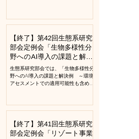
【終了】第42回生態系研究
部会定例会「生物多様性分
野へのAI導入の課題と解決
例 ～環境アセスメントで
生態系研究部会では、「生物多様性分
の適用可能性も含めて～」
野へのAI導入の課題と解決例 ～環境
アセスメントでの適用可能性も含めて
～」と題して，第42回目の定例会を下
記のとおり開催いたします。 ■開催概
要： 近年の技術革新により、ＡＩの導
入が様々な分野で急速に進んでいま
す。従来、環境アセスメントの調査に
【終了】第41回生態系研究
は多大な労力と時間が必要でしたが、
部会定例会「リゾート事業
ＡＩを活用することで、効率的・効果