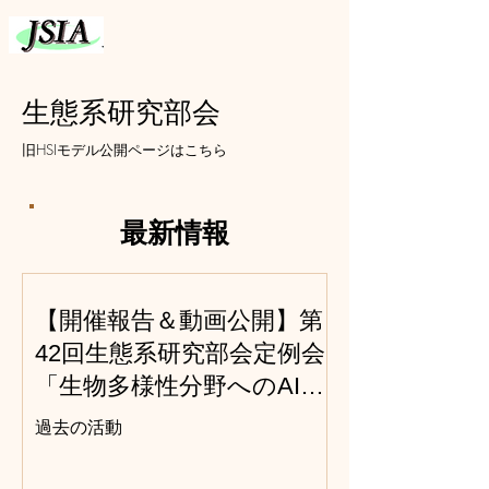
生態系研究部会
旧HSIモデル公開ページはこちら
​最新情報
【開催報告＆動画公開】第
42回生態系研究部会定例会
「生物多様性分野へのAI導
入の課題と解決例 ～環境
過去の活動
アセスメントでの適用可能
性も含めて～」