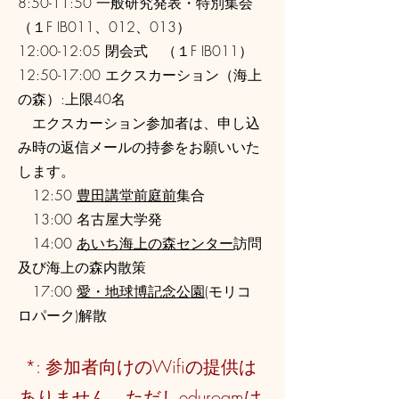
8:50-11:50 一般研究発表・特別集会
（１F IB011、012、013）
12:00-12:05 閉会式 （１F IB011）
12:50-17:00 エクスカーション（海上
の森）:上限40名
​ エクスカーション参加者は、申し込
み時の返信メールの持参をお願いいた
します。
12:50
豊田講堂前庭前
集合
13:00 名古屋大学発
14:00
あいち海上の森センター
訪問
及び海上の森内散策
17:00
愛・地球博記念公園
(モリコ
ロパーク)解散
*: 参加者向けのWifiの提供は
ありません。ただしeduroamは