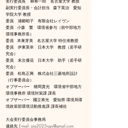
実行委員長 林希一郎 名古屋大学 教授
副実行委員長・会計担当 森下英治 愛知
学院大学 教授
委員 浦郷昭子 有限会社レイヴン
委員 小森 繁 環境省参与（前中部地方
環境事務所長）
委員 本巣芽美 名古屋大学 特任准教授
委員 伊東英幸 日本大学 教授（若手研
究会）
委員 末次優花 日本大学 助手（若手研
究会）
委員 松島正興 株式会社三菱地所設計
（行事委員会）
オブザーバー 猪岡貴光 環境省中部地方
環境事務所 環境対策課 課長
オブザーバー 國立将光 愛知県 環境局環
境政策部環境活動推進課 課長補佐
大会実行委員会事務局
連絡先 E-mail:
jsia2025ngo@gmail.com