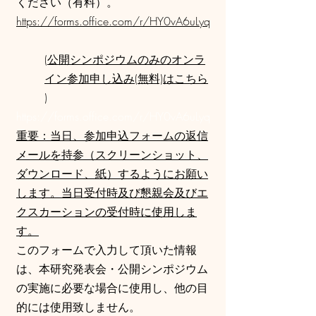
ください（有料）。
https://forms.office.com/r/HY0vA6uLyq
(
公開シンポジウムのみのオンラ
イン参加申し込み(無料)はこちら
)
https://forms.office.com/r/HY0vA6uLyq
重要：当日、参加申込フォームの返信
メールを持参（スクリーンショット、
ダウンロード、紙）するようにお願い
します。当日受付時及び懇親会及びエ
クスカーションの受付時に使用しま
す。
このフォームで入力して頂いた情報
は、本研究発表会・公開シンポジウム
の実施に必要な場合に使用し、他の目
的には使用致しません。