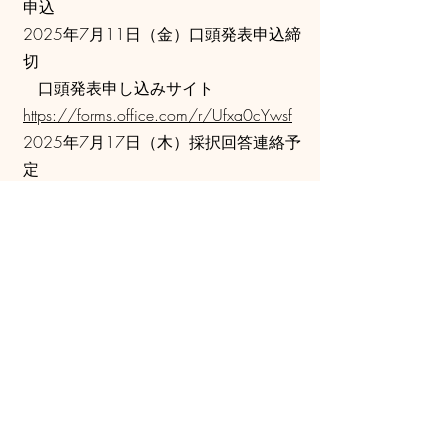
申込
2025年7月11日（金）口頭発表申込締
切
口頭発表申し込みサイト
https://forms.office.com/r/Ufxa0cYwsf
2025年7月17日（木）採択回答連絡予
定
2025年８月１日（金）要旨提出締切
要旨の分量は、2頁以上～6頁以内
執筆要領ダウンロード：
研究発表用
執筆要領
原稿はPDFファイルで大会実行委員
会事務局(
jsia2025ngo@gmail.com
)まで
送付