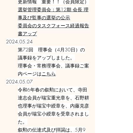
更新情報 重要！！（会員限定）
選挙管理委員会：第12期 会長 理
事及び監事の選挙の公示
委員会のタスクフォース経過報告
書アップ
2024.05.24
第72回 理事会（4月30日）の
議事録をアップしました。
理事会・常務理事会、議事録ご案
内ページは
こちら
2024.05.07
令和6年春の叙勲において、寺田
達志会員が瑞宝重光章を、石野耕
也理事が瑞宝中綬章を、内藤克彦
会員が瑞宝小綬章を受章されまし
た。
叙勲の伝達式及び拝謁は、5月9