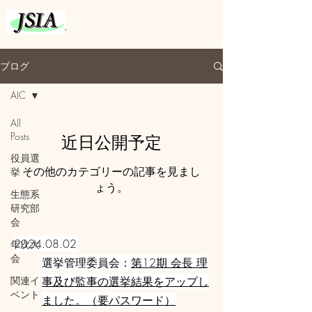
ブログ
AIC
All
Posts
近日公開予定
役員選
その他のカテゴリーの記事を見まし
挙
ょう。
生態系
研究部
会
2024.08.02
年次大
会
選挙管理委員会：
第12期 会長 理
関連イ
事及び監事の選挙結果をアップし
ベント
ました。（要パスワード）