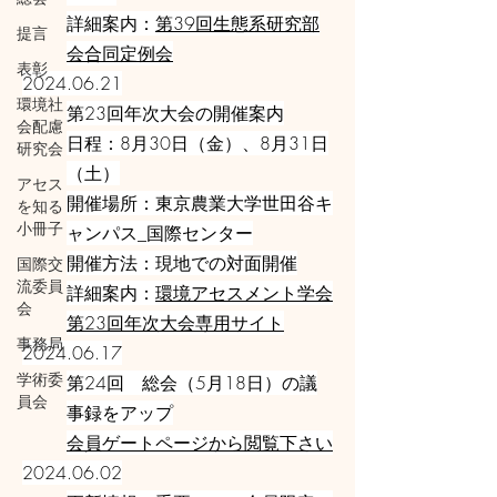
詳細案内：
第39回生態系研究部
提言
会合同定例会
表彰
2024.06.21
環境社
第23回年次大会の開催案内
会配慮
日程：8月30日（金）、8月31日
研究会
（土）
アセス
開催場所：東京農業大学世田谷キ
を知る
小冊子
ャンパス_国際センター
開催方法：現地での対面開催
国際交
流委員
詳細案内：
環境アセスメント学会
会
第23回年次大会専用サイト
事務局
2024.06.17
学術委
第24回 総会（5月18日）の議
員会
事録をアップ
会員ゲートページから閲覧下さい
2024.06.02