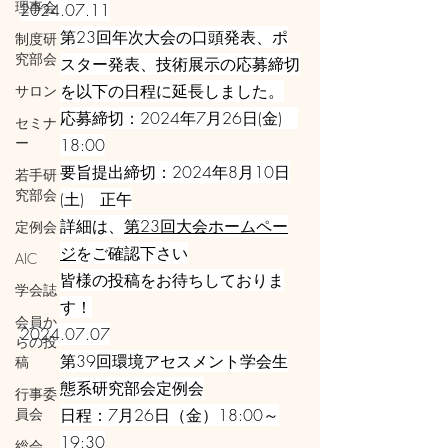
理事会
2024.07.11
第23回年次大会の口頭発表、ポ
制度研
究部会
スター発表、技術展示の応募締切
を以下の日程に延長しました。
サロン
応募締切：2024年7月26日(金)
セミナ
ー
18:00
要旨提出締切：2024年8月10日
若手研
究部会
(土) 正午
詳細は、
第23回大会ホームペー
定例会
ジ
をご確認下さい
AIC
皆様の投稿をお待ちしておりま
学会誌
す！
会員か
2024.07.07
らの投
第39回環境アセスメント学会生
稿
態系研究部会定例会
行事委
員会
日程：7月26日（金）18:00～
19:30
総会