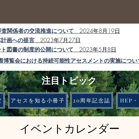
審査関係者の交流推進について
2024年8月19日
本計画への提言
2023年7月27日
ント図書の制度的公開について
2023年5月8日
国際博覧会における持続可能性アセスメントの実施につい
注目トピック
定
アセスを知る小冊子
20周年記念誌
HEP
イベントカレンダー