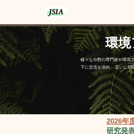
ホーム
学会案内
環境
様々な分野の専門家や環境
下に交流を深め、 互いに
2026
研究発