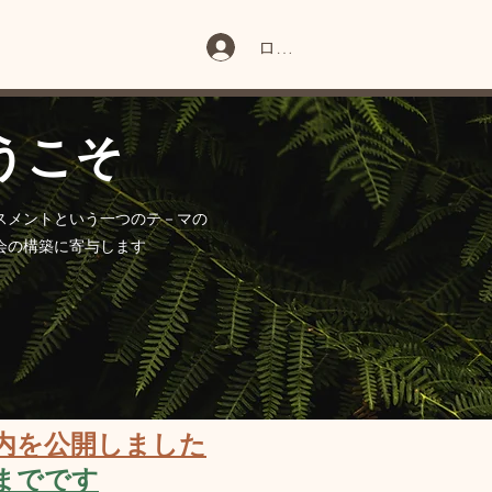
e
ログイン
うこそ
スメントという一つのテ－マの
会の構築に寄与します
の案内を公開しました
までです