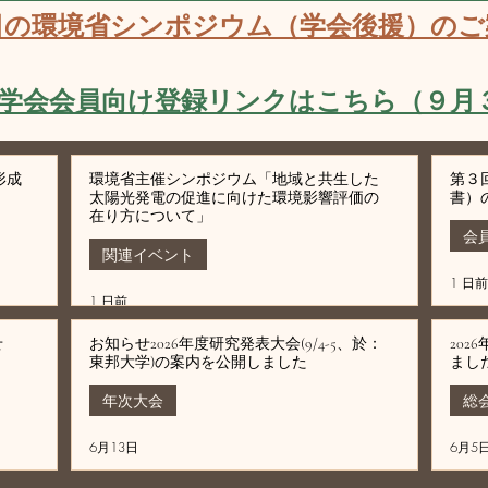
日の環境省シンポジウム（学会後援）のご
 本学会会員向け登録リンクはこちら（９月
形成
環境省主催シンポジウム「地域と共生した
第３
）
太陽光発電の促進に向けた環境影響評価の
書）
在り方について」
会
関連イベント
1 日前
1 日前
せ
お知らせ2026年度研究発表大会(9/4-5、於：
20
東邦大学)の案内を公開しました
まし
年次大会
総
6月13日
6月5