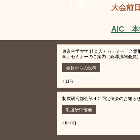
お知ら
大会前
せ
​AIC
東京科学大学 社会人アカデミー「合意
学」セミナーのご案内（錦澤滋雄会員
会員からの投稿
1 日前
制度研究部会第４２回定例会のお知ら
制度研究部会
6月20日