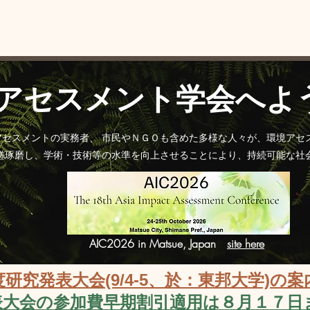
論文投稿
学会運営
組織と部会
出版物案内
Mor
アセスメント学会へよ
アセスメントの実務者、 市民やＮＧＯも含めた多様な人々が、環境アセ
切磋琢磨し、学術・技術等の水準を向上させることにより、持続可能な社
AIC2026 in Matsue, Japan
site here
年度研究発表大会(9/4-5、於：東邦大学)
表大会の参加費早期割引適用は８月１７日