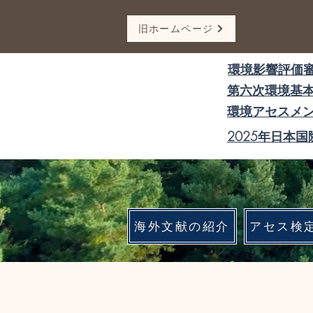
旧ホームページ
環境影響評価
第六次環境基
​提言
環境アセスメ
2025年日本
海外文献の紹介
アセス検