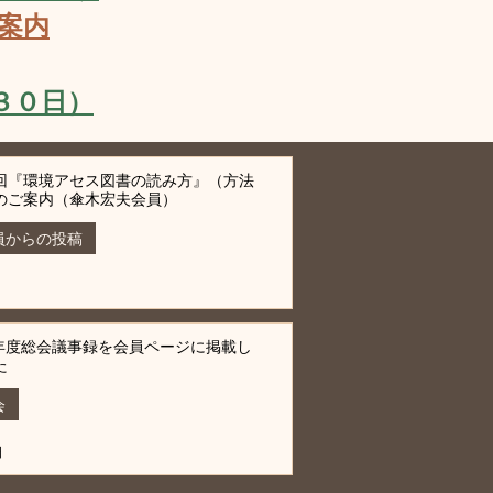
案内
３０日）
回『環境アセス図書の読み方』（方法
のご案内（傘木宏夫会員）
員からの投稿
26年度総会議事録を会員ページに掲載し
た
会
日