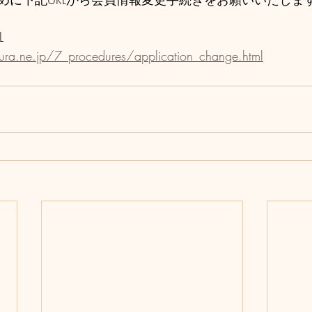
L
ura.ne.jp/7_procedures/application_change.html