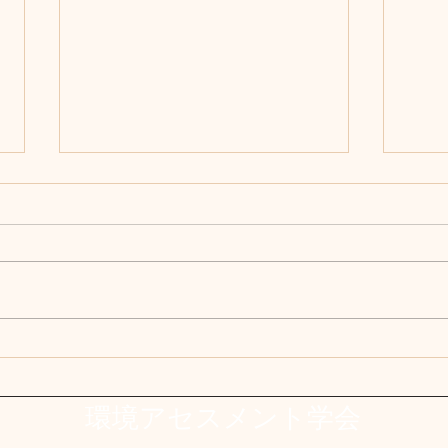
第13期会長、理事及び監事の
【報
選挙について（お知らせ）
票結
2025 年 11 月 24 日 環境アセス
環境
メント学会 正会員 各位
関す
役員
選挙管
果を
理委員会長 梶谷 修 晩秋の候、皆
ので
様にはますますご清祥のことと存
じます。 さて、今期の会長、理
環境アセスメント学会
事及び監事の任期が 2026 年 3
月31 日をもって満了となること