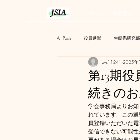
ホーム
学会案内
All Posts
役員選挙
生態系研究部
zvs11241
2025年
若手研究部会
定例会
AI
第13期
環境社会配慮研究会
アセスを
続きのお
学会事務局よりお知
れています。この選
員登録いただいた電
受信できない可能性
更がある場合はお早