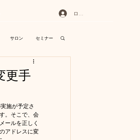
e
ログイン
サロン
セミナー
提言
表彰
変更手
の実施が予定さ
す。そこで、会
メールを正しく
のアドレスに変
す。