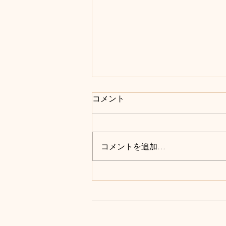
第13期 会長、理事及び監事
コメント
の選挙の公示について
環境アセスメント学会の会長、理
事及び監事（以下「役員」とい
コメントを追加…
う。）の第13期の選挙は、環境
アセスメント学会規約第12条第2
項の規定及び「環境アセスメント
学会役員選挙に関する規程」に基
づき、下記1.の日程により、下記
2.の電子投票により実施します。
会長の選挙に当たっては、選挙