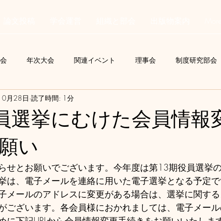
論文投稿
学会運営
組織と部会
出版物案内
Mor
会
年次大会
関連イベント
理事会
制度研究部会
10月28日
読了時間: 1分
C
学会誌
会員からの投稿
行事委員会
総会
役員選挙にむけた会員情報
知る小冊子
国際交流委員会
事務局
学術委員会
願い
らせとお願いでございます。今年度は第13期役員選挙
挙は、電子メールを連絡に用いた電子選挙となる予定で
子メールのアドレスに変更がある場合は、選挙に関する
がございます。各会員様におかれましては、電子メール
めに下記URLから会員情報変更手続きをお願いいたしま