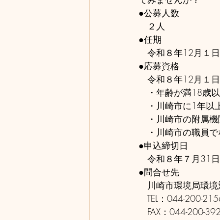
●公募人数　
　２人
●任期　
　令和８年12月１日
●応募資格
　令和８年12月１
　・年齢が満18歳
　・川崎市に1年以
　・川崎市の附属機
　・川崎市の職員で
●申込締切日
　令和８年７月31
●問合せ先
　川崎市環境局環境
　TEL：044-200-215
　FAX：044-200-39