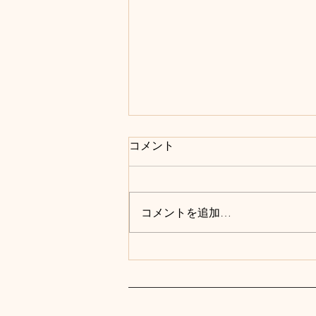
東京科学大学 社会人アカデミ
コメント
ー「合意形成学」セミナーの
ご案内（錦澤滋雄会員）
「合意形成学」セミナーの受講申
し込みを受け付け中です！ 締め
コメントを追加…
切りは、2026年9月18日（金）
正午です。 Webサイトの案内ペ
ージ：
https://www.isct.ac.jp/ja/news/
muby8kuh88ny の「お申し込みフ
ォーム」からお申し込みくださ