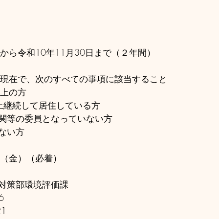
から令和10年11月30日まで（２年間）
日現在で、次のすべての事項に該当すること
以上の方
上継続して居住している方
関等の委員となっていない方
ない方
日（金）（必着）
対策部環境評価課
6
21　