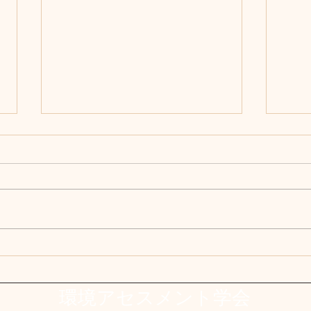
第３回『環境アセス図書の読
NS
み方』（方法書）のご案内
たい
（傘木宏夫会員）
き合
開催計画 https://x.gd/Tidw8 第
第２
木玲
３回「方法書 調査設計の読みど
と食
ころ」 ・日時 ８月６日（木）
https
午後７時～８時半 ・・話題提供
/nsc
浅田健志（ＮＰＯ地域づくり
干ば
工房研究員、アセスコンサル実務
大さ
経験から） 傘木宏夫（ＮＰ
刻に
環境アセスメント学会
Ｏ地域づくり工房代表、住民運動
刻な