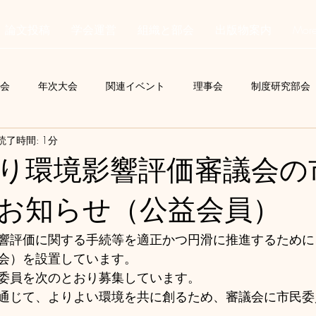
論文投稿
学会運営
組織と部会
出版物案内
Mor
会
年次大会
関連イベント
理事会
制度研究部会
読了時間: 1分
C
学会誌
会員からの投稿
行事委員会
総会
り環境影響評価審議会の
知る小冊子
国際交流委員会
事務局
学術委員会
お知らせ（公益会員）
響評価に関する手続等を適正かつ円滑に推進するために
会）を設置しています。
委員を次のとおり募集しています。
通じて、よりよい環境を共に創るため、審議会に市民委