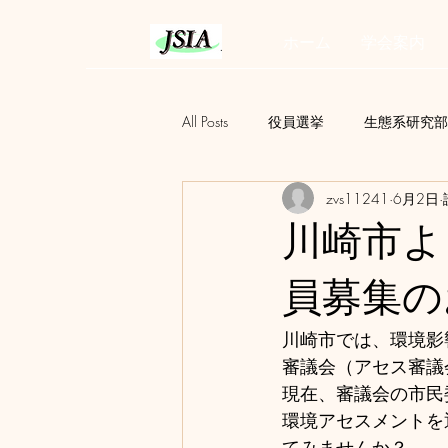
ホーム
学会案内
All Posts
役員選挙
生態系研究部
zvs11241
6月2日
若手研究部会
定例会
AI
川崎市よ
環境社会配慮研究会
アセスを
員募集の
川崎市では、環境影
審議会（アセス審議
現在、審議会の市民
環境アセスメントを
てみませんか？