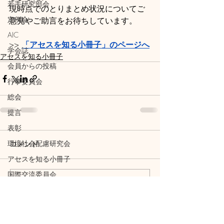
若手研究部会
現時点でのとりまとめ状況についてご
定例会
意見やご助言をお待ちしています。
AIC
>> 
「アセスを知る小冊子」のページへ
学会誌
アセスを知る小冊子
会員からの投稿
行事委員会
総会
提言
表彰
環境社会配慮研究会
コメント
アセスを知る小冊子
国際交流委員会
コメントを追加…
事務局
学術委員会