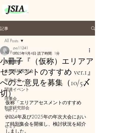
記事
All Posts
zvs11241
All Posts
2025年9月4日
読了時間: 1分
小冊子『（仮称）エリアア
役員選挙
セスメントのすすめ ver.1』
生態系研究部会
年次大会
へのご意見を募集（10/5〆
関連イベント
切）
理事会
仮称「エリアアセスメントのすすめ 
制度研究部会
ver.1」
2024年及び2025年の年次大会におい
サロン
て特別集会を開催し、検討状況を紹介
セミナー
しました。