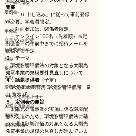
若手研究部会
開催
定例会
　・「６.申し込み」に従って事前登録
AIC
が必要。学会員限定。
　・対面参加は、関係者限定。
学会誌
　・オンライン100名（先着順）※定
会員からの投稿
例会当日の午前中までに招待メールを
行事委員会
送信する予定。
３．テーマ
総会
　環境影響評価法の対象となる太陽光
提言
発電事業の規模要件見直しについて
表彰
４．話題提供者
（予定）
　環境省 大臣官房 環境影響評価課　畠
環境社会配慮研究会
山 寛希 氏
アセスを知る小冊子
５．定例会の趣旨
国際交流委員会
　太陽光発電事業の実施に係る環境配
事務局
慮の促進のため、環境影響評価法に基
づく環境影響評価の対象となる太陽光
学術委員会
発電事業の規模の見直しが進んでいま