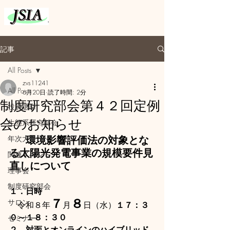
記事
All Posts
zvs11241
All Posts
6月20日
読了時間: 2分
制度研究部会第４２回定例
役員選挙
会のお知らせ
生態系研究部会
環境影響評価法の対象とな
年次大会
る太陽光発電事業の規模要件見
関連イベント
直しについて
理事会
制度研究部会
１．日時
７
８
サロン
　令和８年
月
日（水）
１７：３
０～１８：３０
セミナー
２．対面とオンラインのハイブリッド