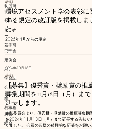
表彰
制度研
環境アセスメント学会表彰に関
究部会
する規定の改訂版を掲載しまし
サロン
た。
セミナ
ー
2025年4月からの規定
若手研
究部会
定例会
2024年10月18日
AIC
表彰
学会誌
【募集】優秀賞・奨励賞の推薦
会員か
らの投
募集期間を11月18日（月）まで
稿
延長します。
行事委
表彰委員会より、優秀賞・奨励賞の推薦募集期間
員会
を2024年11月18日（月）まで延長する告知があ
総会
りました。 会員の皆様の積極的な応募をお願いい