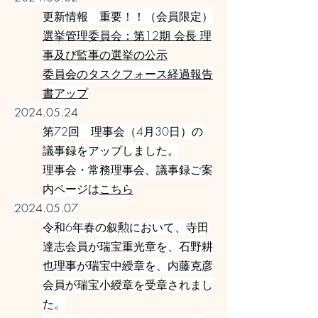
更新情報 重要！！（会員限定）
選挙管理委員会：第12期 会長 理
事及び監事の選挙の公示
委員会のタスクフォース経過報告
書アップ
2024.05.24
第72回 理事会（4月30日）の
議事録をアップしました。
理事会・常務理事会、議事録ご案
内ページは
こちら
2024.05.07
令和6年春の叙勲において、寺田
達志会員が瑞宝重光章を、石野耕
也理事が瑞宝中綬章を、内藤克彦
会員が瑞宝小綬章を受章されまし
た。