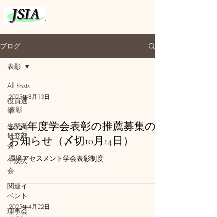
ブログ
表彰
All Posts
2025年8月13日
役員選
表彰
挙
2025年度学会表彰の推薦募集の
生態系
研究部
お知らせ（〆切10月14日）
会
環境アセスメント学会表彰制度
年次大
会
関連イ
ベント
2025年4月22日
理事会