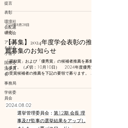
たします。
提言
https://www.jsia.net/1_society/encouraging_prize.h
表彰
tml...
環境社
2024年8月28日
会配慮
表彰
研究会
【募集】2024年度学会表彰の推
アセス
を知る
薦募集のお知らせ
小冊子
「奨励賞」および「優秀賞」の候補者推薦を募集
国際交
します。（〆切：10月10日） 2024年度優秀賞
流委員
の受賞候補者の推薦を下記の要領で募ります。
会
この賞は、環境アセスメント分野において経験を
事務局
有し、独自性、有用性、信頼性等の点ですぐれた
研究を発表した研究者ならびに顕著な業績をあげ...
学術委
員会
2024.08.02
選挙管理委員会：
第12期 会長 理
事及び監事の選挙結果をアップし