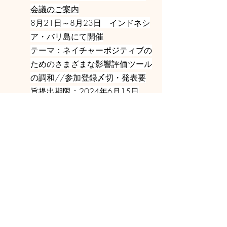
会議のご案内
8月21日～8月23日 インドネシ
ア・バリ島にて開催
テーマ：ネイチャーポジティブの
ためのさまざまな影響評価ツール
の調和//参加登録〆切・発表要
旨提出期限：2024年6月15日
申込みは
こちらから(日本語要綱)
2024.04.09
環境アセスメント学会制度研究部
会第３８回定例会のお知らせ
4月9日(火)18:30～20:00、
Web(定員100名)開催
テーマ：洋上風力発電の環境アセ
スメントに関する新たな法制度案
話題提供：環境省環境影響評価課