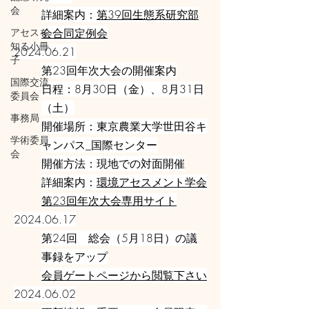
会
詳細案内：
第39回生態系研究部
アセスを
会合同定例会
知る小冊
2024.06.21
子
第23回年次大会の開催案内
国際交流
日程：8月30日（金）、8月31日
委員会
（土）
事務局
開催場所：東京農業大学世田谷キ
学術委員
ャンパス_国際センター
会
開催方法：現地での対面開催
詳細案内：
環境アセスメント学会
第23回年次大会専用サイト
2024.06.17
第24回 総会（5月18日）の議
事録をアップ
会員ゲートページから閲覧下さい
2024.06.02