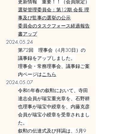
更新情報 重要！！（会員限定）
選挙管理委員会：第12期 会長 理
事及び監事の選挙の公示
委員会のタスクフォース経過報告
書アップ
2024.05.24
第72回 理事会（4月30日）の
議事録をアップしました。
理事会・常務理事会、議事録ご案
内ページは
こちら
2024.05.07
令和6年春の叙勲において、寺田
達志会員が瑞宝重光章を、石野耕
也理事が瑞宝中綬章を、内藤克彦
会員が瑞宝小綬章を受章されまし
た。
叙勲の伝達式及び拝謁は、5月9