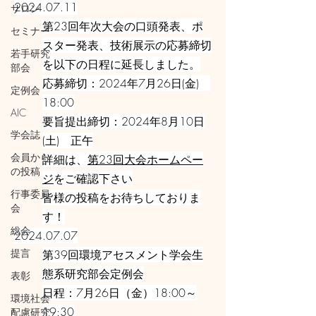
2024.07.11
サロン
第23回年次大会の口頭発表、ポ
セミナー
スター発表、技術展示の応募締切
若手研究
を以下の日程に延長しました。
部会
応募締切：2024年7月26日(金)
定例会
18:00
AIC
要旨提出締切：2024年8月10日
学会誌
(土) 正午
会員から
詳細は、
第23回大会ホームペー
の投稿
ジ
をご確認下さい
行事委員
皆様の投稿をお待ちしておりま
会
す！
総会
2024.07.07
提言
第39回環境アセスメント学会生
態系研究部会定例会
表彰
日程：7月26日（金）18:00～
環境社会
19:30
配慮研究