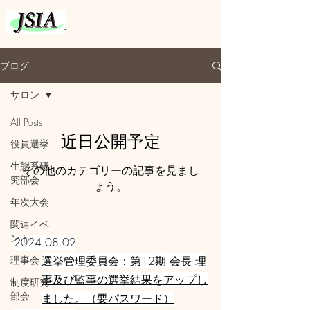
ブログ
サロン
All Posts
近日公開予定
役員選挙
生態系研
その他のカテゴリーの記事を見まし
究部会
ょう。
年次大会
関連イベ
ント
2024.08.02
理事会
選挙管理委員会：
第12期 会長 理
事及び監事の選挙結果をアップし
制度研究
部会
ました。（要パスワード）